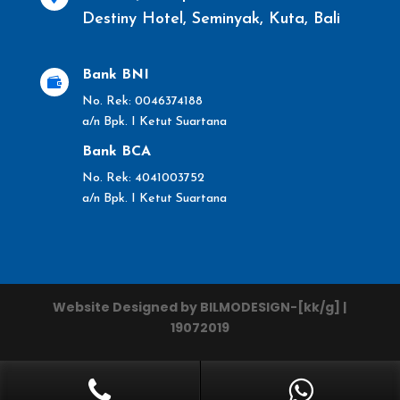
Destiny Hotel, Seminyak, Kuta, Bali
Bank BNI

No. Rek: 0046374188
a/n Bpk. I Ketut Suartana
Bank BCA
No. Rek: 4041003752
a/n Bpk. I Ketut Suartana
Website Designed by BILMODESIGN-[kk/g] |
19072019